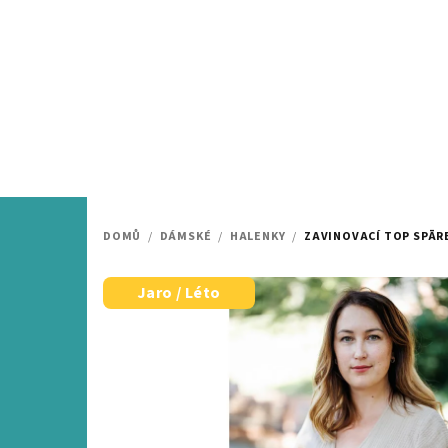
Přejít
na
obsah
DOMŮ
/
DÁMSKÉ
/
HALENKY
/
ZAVINOVACÍ TOP SPĀR
Jaro / Léto