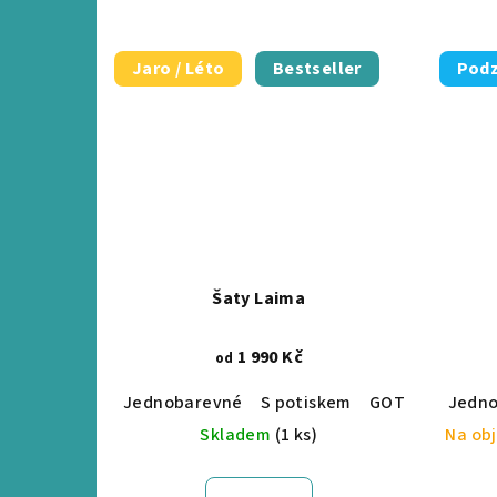
Jaro / Léto
Bestseller
Podz
Šaty Laima
1 990 Kč
od
Jednobarevné
S potiskem
GOTS certifika
Jedn
Skladem
(1 ks)
Na obj