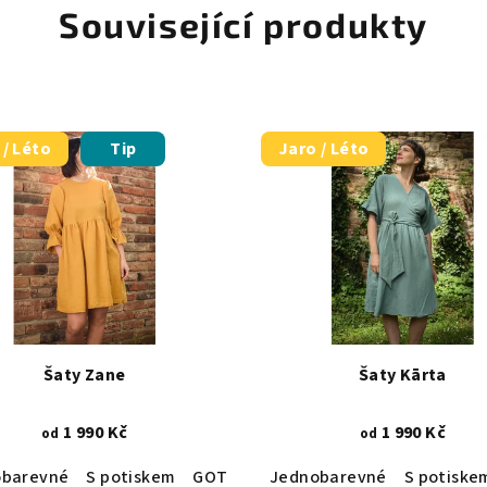
Související produkty
 / Léto
Tip
Jaro / Léto
Šaty Zane
Šaty Kārta
1 990 Kč
1 990 Kč
od
od
obarevné
S potiskem
GOTS certifikace
Jednobarevné
S potiske