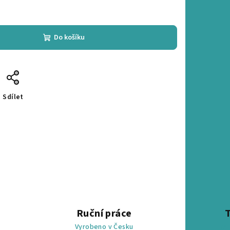
Do košíku
Sdílet
Ruční práce
Vyrobeno v Česku
na 