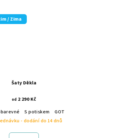
im / Zima
Šaty Dēkla
2 290 Kč
od
ce
obarevné
S potiskem
GOTS certifikace
ednávku - dodání do 14 dnů