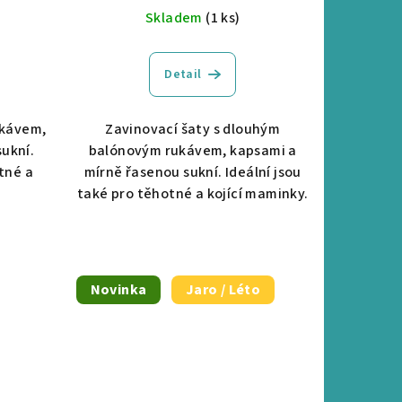
Skladem
(1 ks)
Detail
ukávem,
Zavinovací šaty s dlouhým
ukní.
balónovým rukávem, kapsami a
tné a
mírně řasenou sukní. Ideální jsou
také pro těhotné a kojící maminky.
Novinka
Jaro / Léto