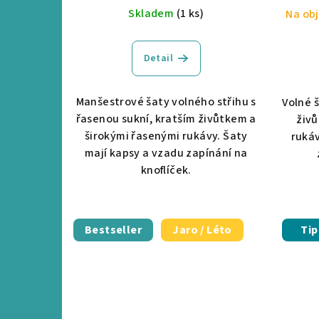
Skladem
(1 ks)
Na obj
Detail
Manšestrové šaty volného střihu s
Volné 
řasenou sukní, kratším živůtkem a
živů
širokými řasenými rukávy. Šaty
rukáv
mají kapsy a vzadu zapínání na
knoflíček.
Bestseller
Jaro / Léto
Tip