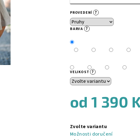
?
PROVEDENÍ
?
BARVA
?
VELIKOST
od
1 390 
Měrná
cena:
Zvolte variantu
Možnosti doručení