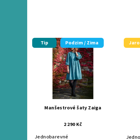
Tip
Podzim / Zima
Jaro
Manšestrové šaty Zaiga
2 290 Kč
Jednobarevné
Jedn