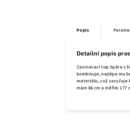
Popis
Parame
Detailní popis pro
Zavinovací top Spāre s š
kombinuje, nejlépe mu bu
materiálu, což zaručuje 
mám 86 cm a měřím 177 