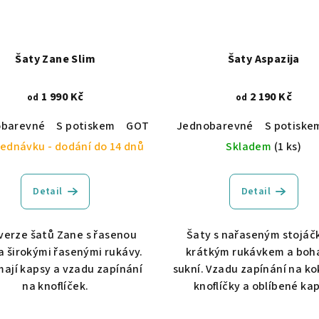
Šaty Zane Slim
Šaty Aspazija
1 990 Kč
2 190 Kč
od
od
ce
obarevné
Vyšívané
S potiskem
GOTS certifikace
Jednobarevné
S potiske
ednávku - dodání do 14 dnů
Skladem
(1 ks)
Detail
Detail
 verze šatů Zane s řasenou
Šaty s nařaseným stojáč
a širokými řasenými rukávy.
krátkým rukávkem a boh
mají kapsy a vzadu zapínání
sukní. Vzadu zapínání na k
na knoflíček.
knoflíčky a oblíbené kap