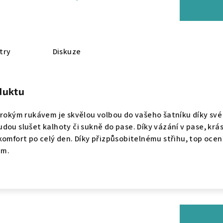
try
Diskuze
duktu
irokým rukávem je skvělou volbou do vašeho šatníku díky své 
dou slušet kalhoty či sukně do pase. Díky vázání v pase, krás
komfort po celý den. Díky přizpůsobitelnému střihu, top ocení
cm.