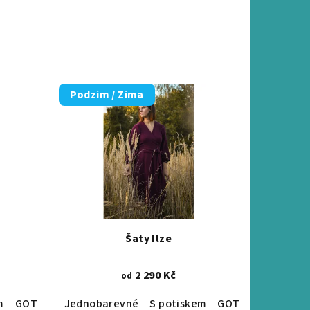
Podzim / Zima
Šaty Ilze
2 290 Kč
od
m
GOTS certifikace
Jednobarevné
S potiskem
GOTS certifikace