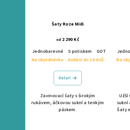
Šaty Roze Midi
2 290 Kč
od
Jednobarevné
S potiskem
GOTS certifika
Jedn
Na objednávku - dodání do 14 dnů
Na obj
Detail
Zavinovací šaty s širokým
Užší
rukávem, áčkovou sukní a tenkým
sukní 
páskem.
Šaty 