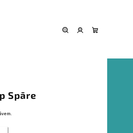
Hledat
Přihlášení
Nákupní
košík
op Spāre
kávem.