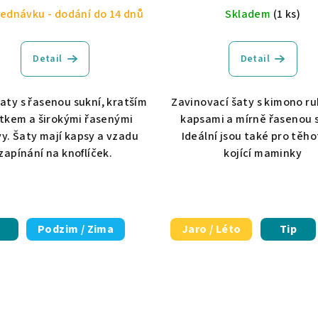
ednávku - dodání do 14 dnů
Skladem
(1 ks)
Detail
Detail
šaty s řasenou sukní, kratším
Zavinovací šaty s kimono r
tkem a širokými řasenými
kapsami a mírně řasenou s
y. Šaty mají kapsy a vzadu
Ideální jsou také pro těho
zapínání na knoflíček.
kojící maminky
Podzim / Zima
Jaro / Léto
Tip