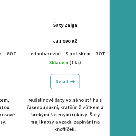
Šaty Zaiga
1 990 Kč
od
m
GOTS certifikace
Jednobarevné
S potiskem
GOTS certifikace
Skladem
(1 ks)
Detail
kem,
Mušelínové šaty volného střihu s
atou
řasenou sukní, kratším živůtkem a
okosové
širokými řasenými rukávy. Šaty
sy.
mají kapsy a vzadu zapínání na
knoflíček.