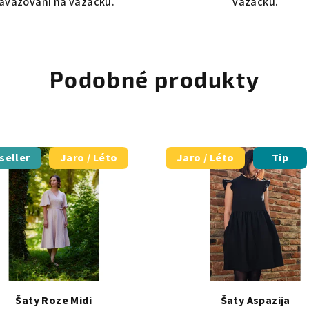
avazování na vázačku.
vázačku.
Podobné produkty
seller
Jaro / Léto
Jaro / Léto
Tip
Šaty Roze Midi
Šaty Aspazija