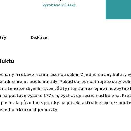
Vyrobeno v Česku
na 
try
Diskuze
duktu
chaným rukávem a nařasenou sukní. Z jedné strany kulatý výst
snadno měnit podle nálady. Pokud upřednostňujete šaty volně
t i s těhotenským bříškem. Šaty mají samozřejmě i nezbytné ka
ou na postavě vysoké 177 cm, vycházejí těsně nad kolena. Pře
y jsem šila původně s poutky na pásek, aktuálně šiji bez pout
osledním kroku objednávky.