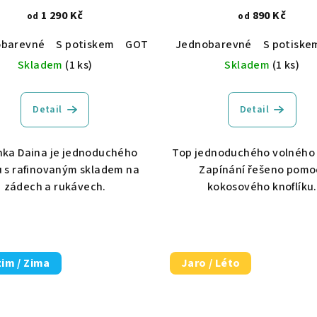
1 290 Kč
890 Kč
od
od
ce
obarevné
Vyšívané
S potiskem
GOTS certifikace
Jednobarevné
S potiske
Skladem
(1 ks)
Skladem
(1 ks)
Detail
Detail
nka Daina je jednoduchého
Top jednoduchého volného 
u s rafinovaným skladem na
Zapínání řešeno pomo
zádech a rukávech.
kokosového knoflíku.
im / Zima
Jaro / Léto