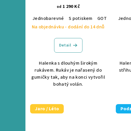
1 290 Kč
od
Jednobarevné
S potiskem
GOTS certifika
Jedn
Na objednávku - dodání do 14 dnů
Detail
Halenka s dlouhým širokým
Hale
rukávem. Rukáv je nařasený do
střih
gumičky tak, aby na konci vytvořil
bohatý volán.
Jaro / Léto
Podz