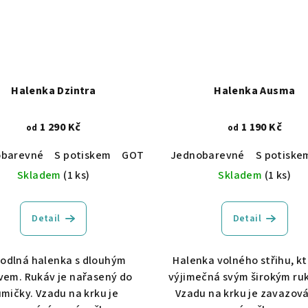
Halenka Dzintra
Halenka Ausma
1 290 Kč
1 190 Kč
od
od
ce
obarevné
Vyšívané
S potiskem
Pruhy
GOTS certifikace
Jednobarevné
Vyšívané
S potiske
Skladem
(1 ks)
Skladem
(1 ks)
Detail
Detail
odlná halenka s dlouhým
Halenka volného střihu, kt
vem. Rukáv je nařasený do
výjimečná svým širokým ru
mičky. Vzadu na krku je
Vzadu na krku je zavazová