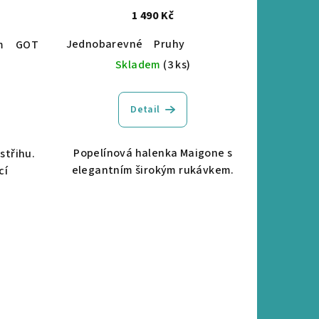
1 490 Kč
Jednobarevné
Pruhy
m
GOTS certifikace
Vyšívané
Skladem
(3 ks)
Detail
Popelínová halenka Maigone s
střihu.
elegantním širokým rukávkem.
cí