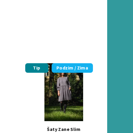
Tip
Podzim / Zima
Šaty Zane Slim