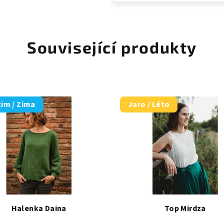
Související produkty
im / Zima
Jaro / Léto
Halenka Daina
Top Mirdza