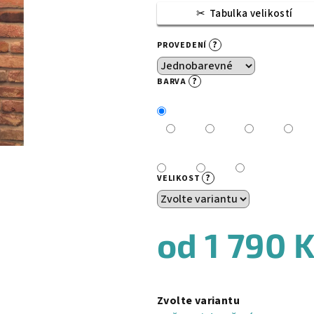
Tabulka velikostí
?
PROVEDENÍ
?
BARVA
?
VELIKOST
od
1 790 
Měrná
cena:
Zvolte variantu