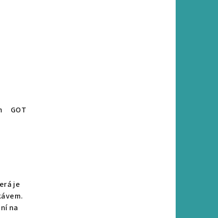
m
GOTS certifikace
Vyšívané
erá je
kávem.
ní na