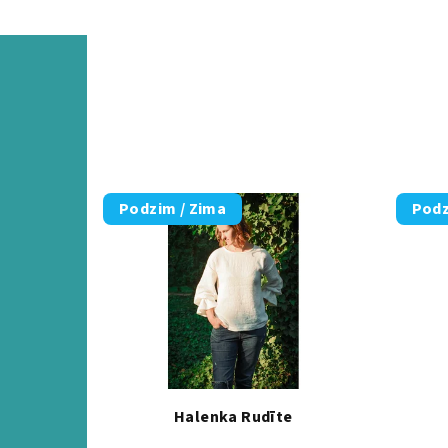
Podzim / Zima
Podz
Halenka Rudīte