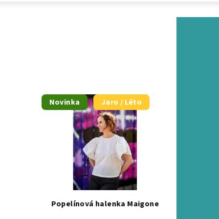
Novinka
Jaro / Léto
Popelínová halenka Maigone