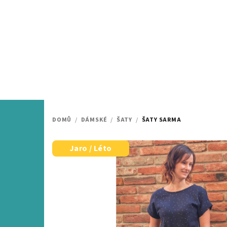
Přejít
na
obsah
DOMŮ
/
DÁMSKÉ
/
ŠATY
/
ŠATY SARMA
Jaro / Léto