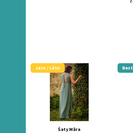
z
Jaro / Léto
Best
Šaty Māra