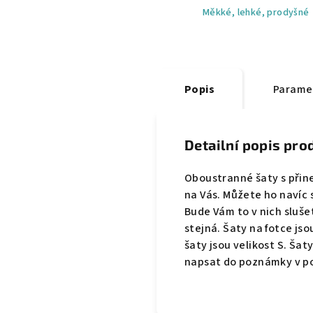
Měkké, lehké, prodyšné
Popis
Parame
Detailní popis pro
Oboustranné šaty s přine
na Vás. Můžete ho navíc 
Bude Vám to v nich sluše
stejná. Šaty na fotce js
šaty jsou velikost S. Šat
napsat do poznámky v p