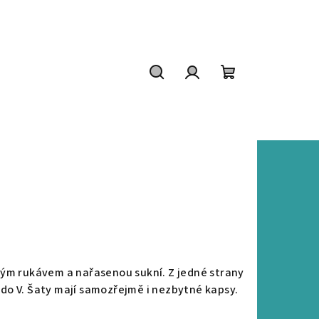
Hledat
Přihlášení
Nákupní
košík
ým rukávem a nařasenou sukní. Z jedné strany
h do V. Šaty mají samozřejmě i nezbytné kapsy.