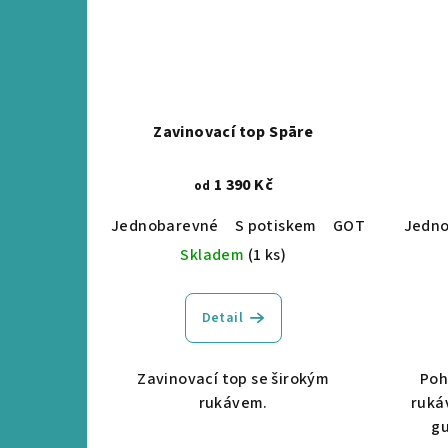
Zavinovací top Spāre
1 390 Kč
od
Jednobarevné
S potiskem
GOTS certifika
Jedn
Skladem
(1 ks)
Detail
Zavinovací top se širokým
Poh
rukávem.
ruká
gu