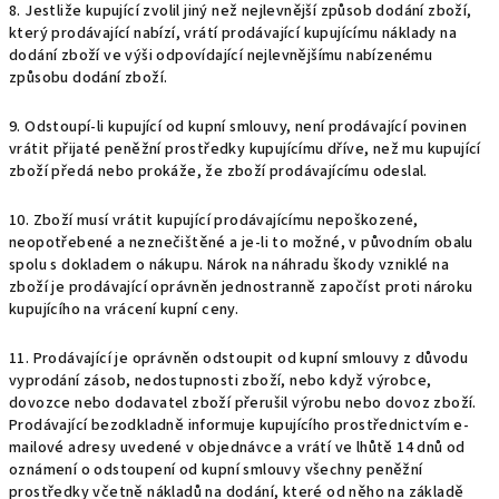
8. Jestliže kupující zvolil jiný než nejlevnější způsob dodání zboží,
který prodávající nabízí, vrátí prodávající kupujícímu náklady na
dodání zboží ve výši odpovídající nejlevnějšímu nabízenému
způsobu dodání zboží.
9. Odstoupí-li kupující od kupní smlouvy, není prodávající povinen
vrátit přijaté peněžní prostředky kupujícímu dříve, než mu kupující
zboží předá nebo prokáže, že zboží prodávajícímu odeslal.
10. Zboží musí vrátit kupující prodávajícímu nepoškozené,
neopotřebené a neznečištěné a je-li to možné, v původním obalu
spolu s dokladem o nákupu. Nárok na náhradu škody vzniklé na
zboží je prodávající oprávněn jednostranně započíst proti nároku
kupujícího na vrácení kupní ceny.
11. Prodávající je oprávněn odstoupit od kupní smlouvy z důvodu
vyprodání zásob, nedostupnosti zboží, nebo když výrobce,
dovozce nebo dodavatel zboží přerušil výrobu nebo dovoz zboží.
Prodávající bezodkladně informuje kupujícího prostřednictvím e-
mailové adresy uvedené v objednávce a vrátí ve lhůtě 14 dnů od
oznámení o odstoupení od kupní smlouvy všechny peněžní
prostředky včetně nákladů na dodání, které od něho na základě