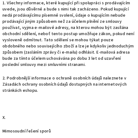
1. Všechny informace, které kupující při spolupráci s prodávajícím
uvede, jsou důvěrné a bude s nimi tak zacházeno. Pokud kupující
nedá prodávajícímu písemné svolení, údaje o kupujícím nebude
prodávající jiným způsobem než za účelem plnění ze smlouvy
používat, vyjma e-mailové adresy, na kterou mohou být zasílána
obchodní sdělení, neboť tento postup umožňuje zákon, pokud není
vysloveně odmítnut. Tato sdělení se mohou týkat pouze
obdobného nebo souvisejícího zboží a lze je kdykoliv jednoduchým
způsobem (zasláním zprávy či e-mailu) odhlásit. E-mailová adresa
bude za tímto účelem uchovávána po dobu 3 let od uzavření
poslední smlouvy mezi smluvními stranami.
2. Podrobnější informace o ochraně osobních údajů naleznete v
Zásadách ochrany osobních údajů dostupných na internetových
stránkách eshopu.
X.
Mimosoudní řešení sporů