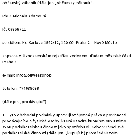
občanský zákoník (dále jen „
občanský zákoník
“)
PhDr. Michala Adamová
IČ: 09856722
se sídlem: Ke Karlovu 1952/12, 120 00, Praha 2 – Nové Město
zapsaná v živnostenském rejstříku vedeném Úřadem městské části
Praha 2
e-mail: info@oliwear.shop
telefon: 774639099
(dále jen „
prodávající
“)
1. Tyto obchodní podmínky upravují vzájemná práva a povinnosti
prodávajícího a fyzické osoby, která uzavírá kupní smlouvu mimo
svou podnikatelskou činnost jako spotřebitel, nebo v rámci své
podnikatelské činnosti (dále jen: „
kupující
“) prostřednictvím