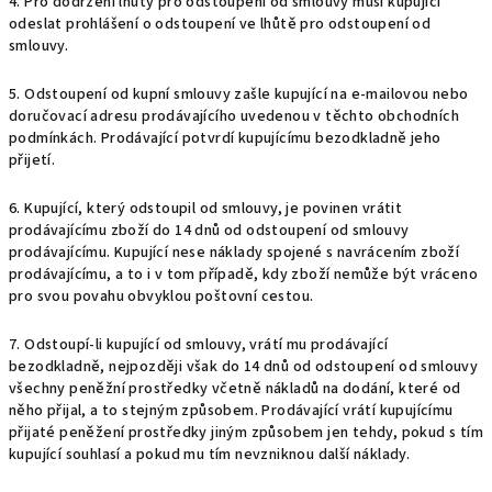
4. Pro dodržení lhůty pro odstoupení od smlouvy musí kupující
odeslat prohlášení o odstoupení ve lhůtě pro odstoupení od
smlouvy.
5. Odstoupení od kupní smlouvy zašle kupující na e-mailovou nebo
doručovací adresu prodávajícího uvedenou v těchto obchodních
podmínkách. Prodávající potvrdí kupujícímu bezodkladně jeho
přijetí.
6. Kupující, který odstoupil od smlouvy, je povinen vrátit
prodávajícímu zboží do 14 dnů od odstoupení od smlouvy
prodávajícímu. Kupující nese náklady spojené s navrácením zboží
prodávajícímu, a to i v tom případě, kdy zboží nemůže být vráceno
pro svou povahu obvyklou poštovní cestou.
7. Odstoupí-li kupující od smlouvy, vrátí mu prodávající
bezodkladně, nejpozději však do 14 dnů od odstoupení od smlouvy
všechny peněžní prostředky včetně nákladů na dodání, které od
něho přijal, a to stejným způsobem. Prodávající vrátí kupujícímu
přijaté peněžení prostředky jiným způsobem jen tehdy, pokud s tím
kupující souhlasí a pokud mu tím nevzniknou další náklady.