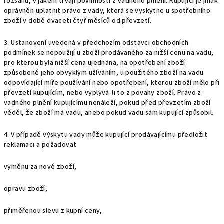
rozsahu, v jakém trvají povinnosti z vadného plnění. Kupující je jinak
oprávněn uplatnit právo z vady, která se vyskytne u spotřebního
zboží v době dvaceti čtyř měsíců od převzetí.
3. Ustanovení uvedená v předchozím odstavci obchodních
podmínek se nepoužijí u zboží prodávaného za nižší cenu na vadu,
pro kterou byla nižší cena ujednána, na opotřebení zboží
způsobené jeho obvyklým užíváním, u použitého zboží na vadu
odpovídající míře používání nebo opotřebení, kterou zboží mělo při
převzetí kupujícím, nebo vyplývá-li to z povahy zboží. Právo z
vadného plnění kupujícímu nenáleží, pokud před převzetím zboží
věděl, že zboží má vadu, anebo pokud vadu sám kupující způsobil.
4. V případě výskytu vady může kupující prodávajícímu předložit
reklamaci a požadovat
výměnu za nové zboží,
opravu zboží,
přiměřenou slevu z kupní ceny,