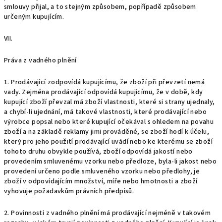
smlouvy přijal, a to stejným způsobem, popřípadě způsobem
určeným kupujícím.
VII.
Práva z vadného plnění
1. Prodávající zodpovídá kupujícímu, že zboží při převzetí nemá
vady. Zejména prodávající odpovídá kupujícímu, že v době, kdy
kupující zboží převzal má zboží vlastnosti, které si
strany ujednaly,
a chybí-li ujednání, má takové vlastnosti, které prodávající nebo
výrobce popsal nebo které kupující očekával s ohledem na povahu
zboží a na základě reklamy jimi prováděné, se zboží hodí k účelu,
který pro jeho použití prodávající uvádí nebo ke kterému se zboží
tohoto druhu obvykle používá, zboží odpovídá jakostí nebo
provedením smluvenému vzorku nebo předloze, byla-li jakost nebo
provedení určeno podle smluveného vzorku nebo předlohy, je
zboží v odpovídajícím množství, míře nebo hmotnosti a zboží
vyhovuje požadavkům právních předpisů.
2. Povinnosti z vadného plnění má prodávající nejméně v takovém