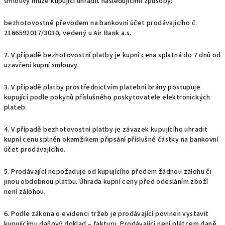
smlouvy může kupující uhradit následujícími způsoby:
bezhotovostně převodem na bankovní účet prodávajícího č.
2166592017/3030, vedený u Air Bank a.s.
2. V případě bezhotovostní platby je kupní cena splatná do 7 dnů od
uzavření kupní smlouvy.
3. V případě platby prostřednictvím platební brány postupuje
kupující podle pokynů příslušného poskytovatele elektronických
plateb.
4. V případě bezhotovostní platby je závazek kupujícího uhradit
kupní cenu splněn okamžikem připsání příslušné částky na bankovní
účet prodávajícího.
5. Prodávající nepožaduje od kupujícího předem žádnou zálohu či
jinou obdobnou platbu. Úhrada kupní ceny před odesláním zboží
není zálohou.
6. Podle zákona o evidenci tržeb je prodávající povinen vystavit
kupujícímu daňový doklad – fakturu. Prodávající není plátcem daně