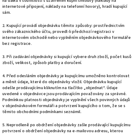
na dálku v souvislosti s uzavřením kupní smlouvy (náklady na
internetové připojení, náklady na telefonní hovory), hradí kupující
sám.
2. Kupující provádí objednávku těmito způsoby: prostřednictvím
svého zákaznického účtu, provedl-li předchozí registraci v
internetovém obchodě nebo vyplněním objednávkového formuláře
bez registrace.
3. Při zadávání objednávky si kupující vybere druh zboží, počet kusů
zboží, velikost, způsob platby a doručení.
4. Před odesláním objednávky je kupujícímu umožněno kontrolovat
a měnit údaje, které do objednávky vložil. Objednávku kupující
odešle prodávajícímu kliknutím na tlačítko „objednat“. Údaje
uvedené v objednávce jsou prodávajícím považovány za správné.
Podmínkou platnosti objednávky je vyplnění všech povinných údajů
v objednávkovém formuláři a potvrzení kupujícího o tom, že se s
těmito obchodními podmínkami seznámil.
5. Neprodleně po obdržení objednávky zašle prodávající kupujícímu
potvrzení o obdržení objednávky na e-mailovou adresu, kterou