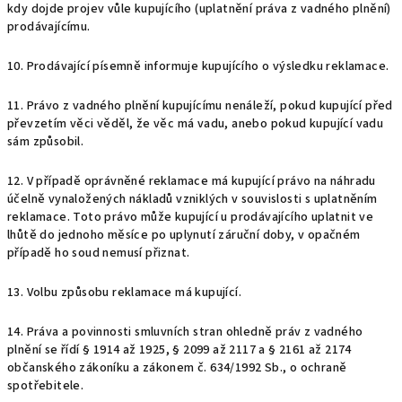
kdy dojde projev vůle kupujícího (uplatnění práva z vadného plnění)
prodávajícímu.
10. Prodávající písemně informuje kupujícího o výsledku reklamace.
11. Právo z vadného plnění kupujícímu nenáleží, pokud kupující před
převzetím věci věděl, že věc má vadu, anebo pokud kupující vadu
sám způsobil.
12. V případě oprávněné reklamace má kupující právo na náhradu
účelně vynaložených nákladů vzniklých v souvislosti s uplatněním
reklamace. Toto právo může kupující u prodávajícího uplatnit ve
lhůtě do jednoho měsíce po uplynutí záruční doby, v opačném
případě ho soud nemusí přiznat.
13. Volbu způsobu reklamace má kupující.
14. Práva a povinnosti smluvních stran ohledně práv z vadného
plnění se řídí § 1914 až 1925,
§ 2099 až 2117 a § 2161 až 2174
občanského zákoníku a zákonem č. 634/1992 Sb., o ochraně
spotřebitele.