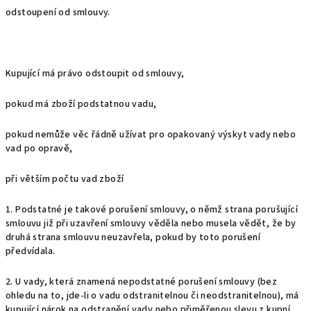
odstoupení od smlouvy.
Kupující má právo odstoupit od smlouvy,
pokud má zboží podstatnou vadu,
pokud nemůže věc řádně užívat pro opakovaný výskyt vady nebo
vad po opravě,
při větším počtu vad zboží
1. Podstatné je takové porušení smlouvy, o němž strana porušující
smlouvu již při uzavření smlouvy věděla nebo musela vědět, že by
druhá strana smlouvu neuzavřela, pokud by toto porušení
předvídala.
2. U vady, která znamená nepodstatné porušení smlouvy (bez
ohledu na to, jde-li o vadu odstranitelnou či neodstranitelnou), má
kupující nárok na odstranění vady nebo přiměřenou slevu z kupní