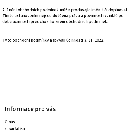
7. Znění obchodních podmínek může prodávající měnit či doplňovat.
Tímto ustanovením nejsou dotčena práva a povinnosti vzniklé po
dobu účinnosti předchozího znění obchodních podmínek.
Tyto obchodní podmínky nabývají účinnosti 3. 11. 2022.
Z
á
p
Informace pro vás
a
O nás
t
O mušelínu