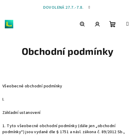
Přejít
DOVOLENÁ 27.7.-7.8.
na
obsah
Nákupní
Hledat
Přihlášení
Obchodní podmínky
košík
Všeobecné obchodní podmínky
I.
Základní ustanovení
1. Tyto všeobecné obchodní podmínky (dále jen „
obchodní
podmínky
“) jsou vydané dle § 1751 a násl. zákona č. 89/2012 Sb.,