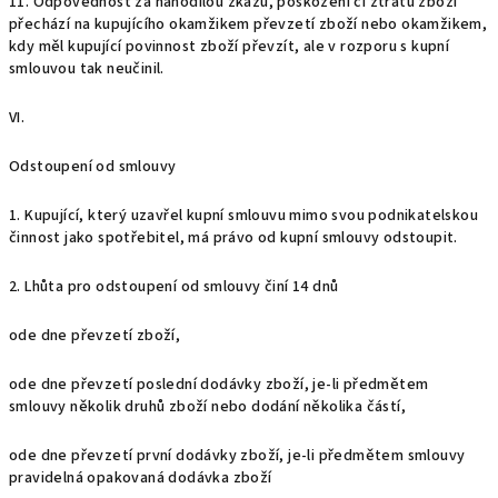
11. Odpovědnost za nahodilou zkázu, poškození či ztrátu zboží
přechází na kupujícího okamžikem převzetí zboží nebo okamžikem,
kdy měl kupující povinnost zboží převzít, ale v rozporu s kupní
smlouvou tak neučinil.
VI.
Odstoupení od smlouvy
1. Kupující, který uzavřel kupní smlouvu mimo svou podnikatelskou
činnost jako spotřebitel, má právo od kupní smlouvy odstoupit.
2. Lhůta pro odstoupení od smlouvy činí 14 dnů
ode dne převzetí zboží,
ode dne převzetí poslední dodávky zboží, je-li předmětem
smlouvy několik druhů zboží nebo dodání několika částí,
ode dne převzetí první dodávky zboží, je-li předmětem smlouvy
pravidelná opakovaná dodávka zboží