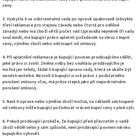
ceny.
3. Vyskytla-li se odstranitelná vada po opravě opakovaně (obvykle
třetí reklamace pro stejnou
závadu nebo čtvrtá pro odlišné
závady) nebo má zboží větší počet vad (zpravidla nejméně tři vady
současně), má kupující právo uplatnit požadavek na slevu z kupní
ceny, výměnu zboží nebo odstoupit od smlouvy.
4. Při uplatnění reklamace je kupující povinen prodávajícímu sdělit,
jaké právo si zvolil. Změna volby bez souhlasu prodávajícího je
možná jen tehdy, žádal-li kupující opravu vady, která se ukáže být
neodstranitelná. Nezvolí-li kupující si své právo z podstatného
porušení smlouvy včas, má práva stejná jako při nepodstatném
porušení smlouvy.
5. Není-li oprava nebo výměna zboží možná, na základě odstoupení
od smlouvy může kupující požadovat vrácení kupní ceny v plné výši.
6. Pokud prodávající prokáže, že kupující před převzetím o vadě
zboží věděl nebo ji sám způsobil, není prodávající povinen nároku
kupujícího vyhovět.