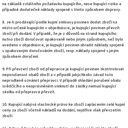
na základě zvláštního požadavku kupujícího, nese kupující riziko a
případné dodatečné náklady spojené s tímto způsobem dopravy.
8. Je-li prodávající podle kupní smlouvy povinen dodat zboží na
místo určené kupujícím v objednávce, je kupující povinen převzít
zboží při dodání. V případě, že je z důvodů na straně kupujícího
nutno zboží doručovat opakovaně nebo jiným způsobem, než bylo
uvedeno v
objednávce, je kupující povinen uhradit náklady spojené
s opakovaným doručováním zboží, resp. náklady spojené s jiným
způsobem doručení.
9. Při převzetí zboží od přepravce je kupující povinen zkontrolovat
neporušenost obalů zboží a v případě jakýchkoliv závad toto
neprodleně oznámit přepravci. V případě shledání porušení obalu
svědčícího o neoprávněném vniknutí do zásilky nemusí kupující
zásilku od přepravce převzít.
10. Kupující nabývá vlastnické právo ke zboží zaplacením celé kupní
ceny za zboží včetně nákladů na dodání, nejdříve však převzetím
zboží.