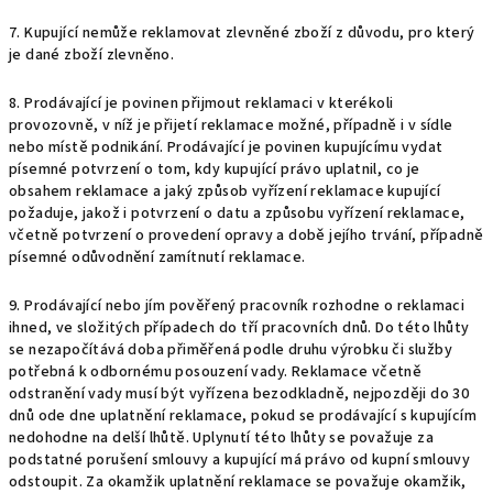
7. Kupující nemůže reklamovat zlevněné zboží z důvodu, pro který
je dané zboží zlevněno.
8. Prodávající je povinen přijmout reklamaci v kterékoli
provozovně, v níž je přijetí reklamace možné, případně i v sídle
nebo místě podnikání. Prodávající je povinen kupujícímu vydat
písemné potvrzení o tom, kdy kupující právo uplatnil, co je
obsahem reklamace a jaký způsob vyřízení reklamace kupující
požaduje, jakož i potvrzení o datu a způsobu vyřízení reklamace,
včetně potvrzení o provedení opravy a době jejího trvání, případně
písemné odůvodnění zamítnutí reklamace.
9. Prodávající nebo jím pověřený pracovník rozhodne o reklamaci
ihned, ve složitých případech do tří pracovních dnů. Do této lhůty
se nezapočítává doba přiměřená podle druhu výrobku či služby
potřebná k odbornému posouzení vady. Reklamace včetně
odstranění vady musí být vyřízena bezodkladně, nejpozději do 30
dnů ode dne uplatnění reklamace, pokud se prodávající s kupujícím
nedohodne na delší lhůtě. Uplynutí této lhůty se považuje za
podstatné porušení smlouvy a kupující má právo od kupní smlouvy
odstoupit. Za okamžik uplatnění reklamace se považuje okamžik,