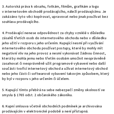
3. Autorská práva k obsahu, fotkám, filmům, grafikám a logu
v internetovém obchodě prodávajícího, náleží prodávajícímu. Je
zakázáno tyto věci kopírovat, upravovat nebo jinak používat bez
souhlasu prodávajícího.
4. Prodávající nenese odpovědnost za chyby vzniklé v důsledku
zásahů třetích osob do internetového obchodu nebo v důsledku
jeho užití v rozporu s jeho určením. Kupující nesmí při využívání
internetového obchodu používat postupy, které by mohly mít
negativní vliv na jeho provoz a nesmí vykonávat žádnou činnost,
která by mohla jemu nebo třetím osobám umožnit neoprávněně
zasahovat či neoprávněně užít programové vybavení nebo další
součásti tvořící internetový obchod a užívat internetový obchod
nebo jeho části či softwarové vybavení takovým způsobem, který
by byl v rozporu s jeho určením či účelem.
5. Kupující tímto přebírá na sebe nebezpečí změny okolností ve
smyslu § 1765 odst. 2 občanského zákoníku.
6. Kupní smlouva včetně obchodních podmínek je archivována
prodávajícím v elektronické podobě a není přístupná.