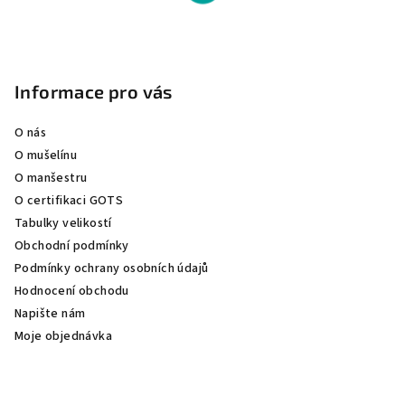
Z
á
p
Informace pro vás
a
O nás
t
O mušelínu
í
O manšestru
O certifikaci GOTS
Tabulky velikostí
Obchodní podmínky
Podmínky ochrany osobních údajů
Hodnocení obchodu
Napište nám
Moje objednávka