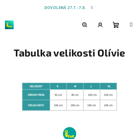
Přejít
DOVOLENÁ 27.7.-7.8.
na
obsah
Nákupní
Hledat
Přihlášení
Tabulka velikosti Olívie
košík