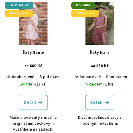
Bestseller
Novinka
Jaro / Léto
Jaro / Léto
Šaty Saule
Šaty Nāra
660 Kč
860 Kč
od
od
Jednobarevné
S potiskem
GOTS certifikace
Jednobarevné
Vyšívané
S potiskem
Skladem
(1 ks)
Skladem
(1 ks)
Detail
Detail
Mušelínové šaty s mašlí a
Dívčí mušelínové šaty s
originálním véčkovým
řaseným rukávkem.
výstřihem na zádech.