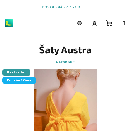
Přejít
DOVOLENÁ 27.7.-7.8.
na
obsah
Nákupní
Hledat
Přihlášení
Šaty Austra
košík
OLIWEAR™
Bestseller
Podzim / Zima