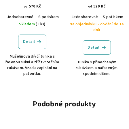
570 Kč
520 Kč
od
od
Jednobarevné
S potiskem
GOTS certifikace
Jednobarevné
Vyšívané
S potiskem
Skladem
(1 ks)
Na objednávku - dodání do 14
dnů
Detail
Detail
Mušelínová dívčí tunika s
řasenou sukní a tříčtvrtečním
Tunika s přinechaným
rukávem. Vzadu zapínání na
rukávkem a nařaseným
patentku.
spodním dílem.
Podobné produkty