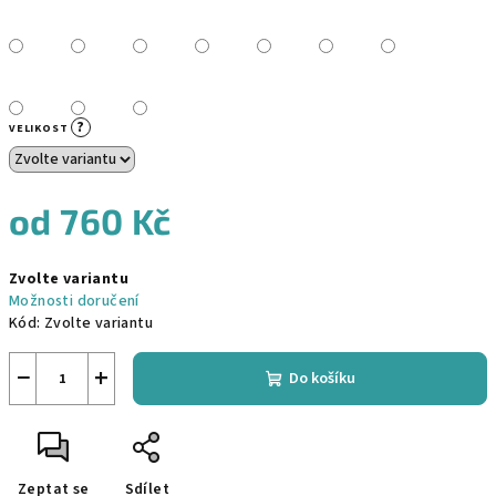
?
VELIKOST
od
760 Kč
Měrná
Zvolte variantu
cena:
Možnosti doručení
Kód:
Zvolte variantu
−
+
Do košíku
Zeptat se
Sdílet