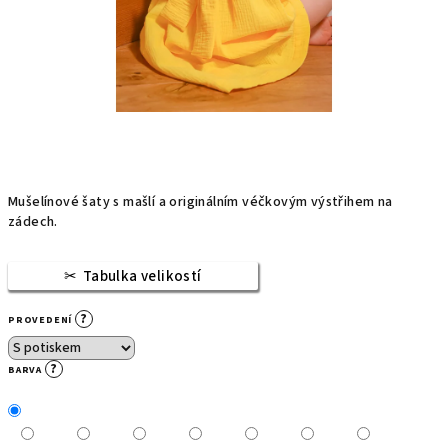
Mušelínové šaty s mašlí a originálním véčkovým výstřihem na
zádech.
Tabulka velikostí
?
PROVEDENÍ
?
BARVA