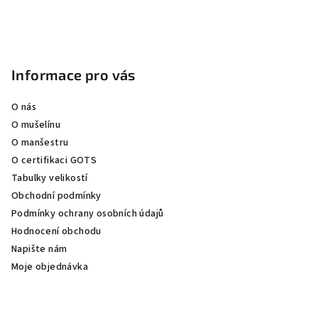
Z
á
p
Informace pro vás
a
O nás
t
O mušelínu
í
O manšestru
O certifikaci GOTS
Tabulky velikostí
Obchodní podmínky
Podmínky ochrany osobních údajů
Hodnocení obchodu
Napište nám
Moje objednávka