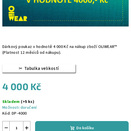
Dárkový poukaz v hodnotě 4 000 Kč na nákup zboží OLIWEAR™
(Platnost 12 měsíců od nákupu).
Tabulka velikostí
4 000 Kč
Měrná
Skladem
(>5 ks)
cena:
Možnosti doručení
Kód:
DP-4000
−
+
Do košíku