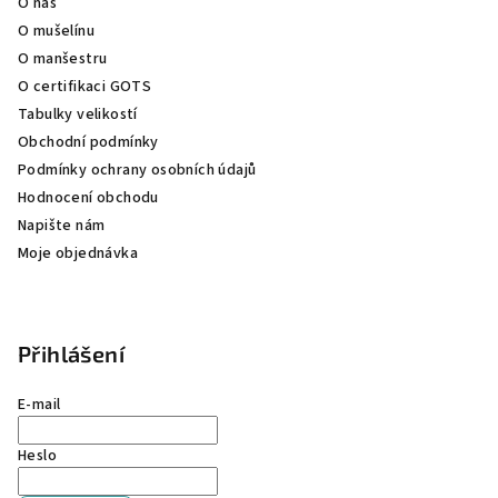
O nás
t
O mušelínu
í
O manšestru
O certifikaci GOTS
Tabulky velikostí
Obchodní podmínky
Podmínky ochrany osobních údajů
Hodnocení obchodu
Napište nám
Moje objednávka
Přihlášení
E-mail
Heslo