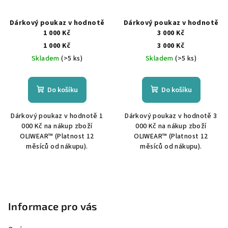
Dárkový poukaz v hodnotě
Dárkový poukaz v hodnotě
1 000 Kč
3 000 Kč
1 000 Kč
3 000 Kč
Skladem
(>5 ks)
Skladem
(>5 ks)
Do košíku
Do košíku
Dárkový poukaz v hodnotě 1
Dárkový poukaz v hodnotě 3
000 Kč na nákup zboží
000 Kč na nákup zboží
OLIWEAR™ (Platnost 12
OLIWEAR™ (Platnost 12
měsíců od nákupu).
měsíců od nákupu).
Z
á
p
Informace pro vás
a