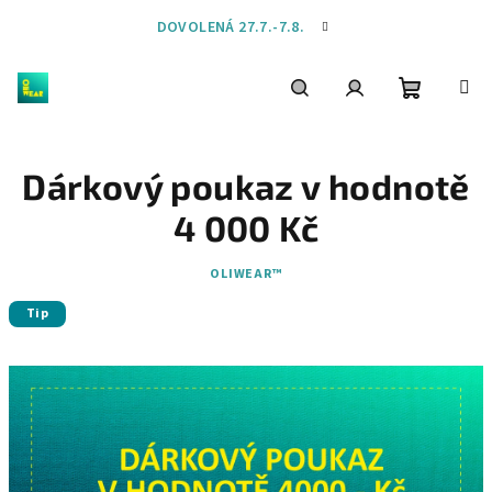
Přejít
DOVOLENÁ 27.7.-7.8.
na
obsah
Nákupní
Hledat
Přihlášení
Dárkový poukaz v hodnotě
košík
4 000 Kč
OLIWEAR™
Tip